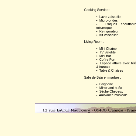
Cooking Service :
• Lave-vaisselle
• Micro-ondes
• Plaques chauffant
céramique
• Réfrigérateur
• Kit Vaisselier
Living Room :
• Mini Chaîne
• TV Satellite
• Mini Bar
• Coffre Fort
• Espace affaire avec tél
& bureau
• Table & Chaises
Salle de Bain en marbre :
• Baignoire
• Miroir anti-buée
• Sèche Cheveux
• Ambiance musicale