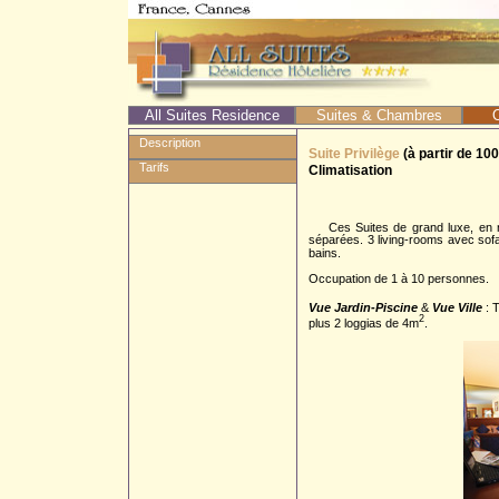
All Suites Residence
Suites & Chambres
O
Description
Suite Privilège
(à partir de 10
Tarifs
Climatisation
Ces Suites de grand luxe, en no
séparées. 3 living-rooms avec sofa
bains.
Occupation de 1 à 10 personnes.
Vue Jardin-Piscine
&
Vue Ville
: 
2
plus 2 loggias de 4m
.